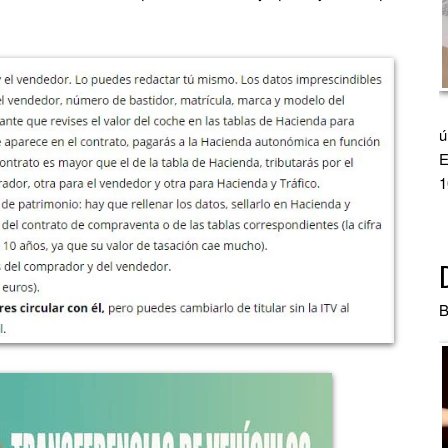
ú
E
1
B