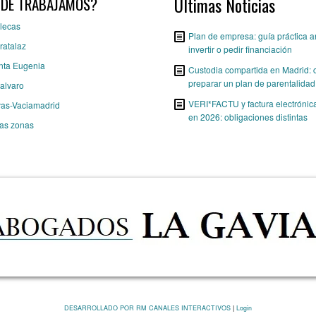
Últimas Noticias
DE TRABAJAMOS?
lecas
Plan de empresa: guía práctica a
ratalaz
invertir o pedir financiación
nta Eugenia
Custodia compartida en Madrid:
preparar un plan de parentalidad 
alvaro
VERI*FACTU y factura electrónic
vas-Vaciamadrid
en 2026: obligaciones distintas
ras zonas
DESARROLLADO POR RM CANALES INTERACTIVOS
|
Login