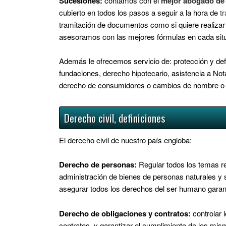
Sucesiones:
contamos con el
mejor abogado de 
cubierto en todos los pasos a seguir a la hora de
t
tramitación de documentos como si quiere realizar
asesoramos con las mejores fórmulas en cada sit
Además le ofrecemos servicio de: protección y def
fundaciones, derecho hipotecario, asistencia a Nota
derecho de consumidores o cambios de nombre o n
Derecho civil, definiciones
El derecho civil de nuestro país engloba:
Derecho de personas:
Regular todos los temas rel
administración de bienes de personas naturales y s
asegurar todos los derechos del ser humano garan
Derecho de obligaciones y contratos:
controlar 
contratos, y garantizar el cumplimiento de los mis